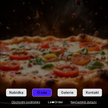
Pondělí
-
09:30 - 21:00
Úterý
-
09:30 - 21:00
Středa
-
09:30 - 21:00
Čtvrtek
-
09:30 - 21:00
Pátek
-
09:30 - 22:00
Sobota
-
09:30 - 22:00
Neděle
-
09:30 - 21:00
Zavřít
Nabídka
O nás
Galerie
Kontakt
Obchodní podmínky
Le❤️Order
Nejčastější dotazy